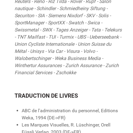
Reuters - Reno - Riz Tilda - Rover - Rupf - Salon
nautique - Schindler - Schmiedheiny Siftung -
Securiton - SIA - Siemens Nixdorf - SKV - Solis -
SportManager - SportXX - Swatch - Swica -
Swissmetal - SWX - Tages Anzeiger - Tata - Telekurs
- TNT Mailfast - TUI - Turmix - UBS - Ueberseebank -
Union Cycliste Internationale - Union Suisse du
Métal - Unisys - Via Car - Visura - Volvo -
Walobertschinger - Weka Business Media -
Winthertur Assurances - Zurich Assurance - Zurich
Financial Services - Zschokke
TRADUCTION DE LIVRES
ABC de l'administration du personnel, Editions
Weka, 1994 (DE->FR)
Les Marques Visuelles, R. Lüschinger, Orell
Füssli Verlag, 2003 (DE->FR)