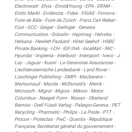
Electrowatt - Elvia - Ernst&Young - EPA - ERAM -
Erotic Markt - Evidenzia - Fides - FIGAS - Finnova -
Foire de Bâle - Foire de Zurich - Franz Carl Weber -
Füst - GCC - Geiger - Geilinger - Genesis
Communication - Grässlin - Hapimag - Helvetia -
Helsana - Hewlett Packard - Hôtel Seehof - HSBC
Private Banking - I-CH - IGF/IHA - IncaMail - IWC -
Hyundai - Implenia - Interboot - Intersport - Iveco - J.
Lay - Jaguar - Kuoni - La Genevoise Assurances -
Liechtensteinische Landesbank - Land Rover -
Lüschinger Publishing - OMPI - Macbarens -
Mariaunaud - Mazda - McDonald's - Merck -
Microsoft - Migrol - Migros - Mikron - Motor
Columbus - Naegeli Form - Nissan - Oberland
Bernois - Orell Füssli Verlag - Palexpo-Geneva - PET
Recycling - Pharmatic - Philips - La Poste - PTT -
Procon - Protectas - PwC - Quantis - République
Française, Secrétariat général du gouvernement -